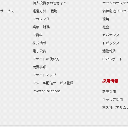
個人投資家の皆さまへ
ナックのサステ
のサービス
経営方針 ・戦略
価値創造プロセ
IRカレンダー
環境
業績・財務
社会
IR資料
ガバナンス
株式情報
トピックス
電子公告
活動報告
IRサイトの使い方
CSRレポート
免責事項
IRサイトマップ
採用情報
IRメール配信サービス登録
Investor Relations
新卒採用
キャリア採用
再入社（アルム