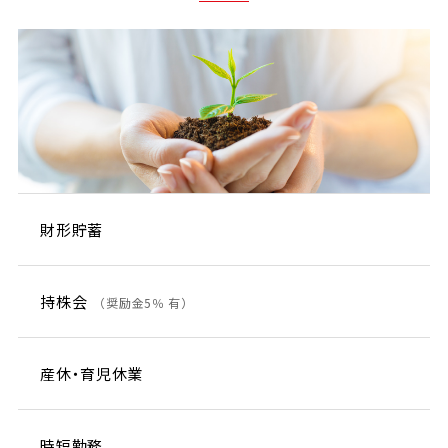
財形貯蓄
持株会
（奨励金5％ 有）
産休・育児休業
時短勤務