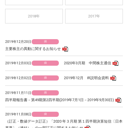
2018年
2017年
2019年12月20日
IR
PDFアイコン
主要株主の異動に関するお知らせ
PD
2020年3月期 中間株主通信
2019年12月03日
IR
PDF
2019年12月 IR説明会資料
2019年12月02日
IR
2019年11月11日
IR
PD
四半期報告書－第49期第2四半期(2019年7月1日－2019年9月30日)
2019年11月08日
IR
（訂正・数値データ訂正）「2020 年３月期 第１四半期決算短信〔日本
PDFアイコン
基準〕（連結）」の一部訂正に関するお知らせ