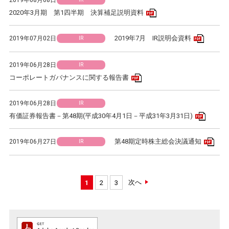
2019年08月08日
PDFアイコン
2020年3月期 第1四半期 決算補足説明資料
PDFア
2019年7月 IR説明会資料
2019年07月02日
IR
2019年06月28日
IR
PDFアイコン
コーポレートガバナンスに関する報告書
2019年06月28日
IR
PDFア
有価証券報告書－第48期(平成30年4月1日－平成31年3月31日)
PD
第48期定時株主総会決議通知
2019年06月27日
IR
次へ
1
2
3