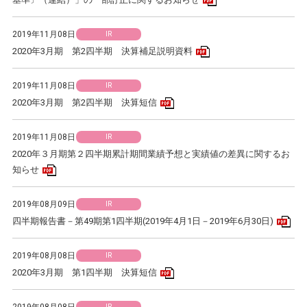
2019年11月08日
IR
PDFアイコン
2020年3月期 第2四半期 決算補足説明資料
2019年11月08日
IR
PDFアイコン
2020年3月期 第2四半期 決算短信
2019年11月08日
IR
2020年３月期第２四半期累計期間業績予想と実績値の差異に関するお
PDFアイコン
知らせ
2019年08月09日
IR
PD
四半期報告書－第49期第1四半期(2019年4月1日－2019年6月30日)
2019年08月08日
IR
PDFアイコン
2020年3月期 第1四半期 決算短信
IR