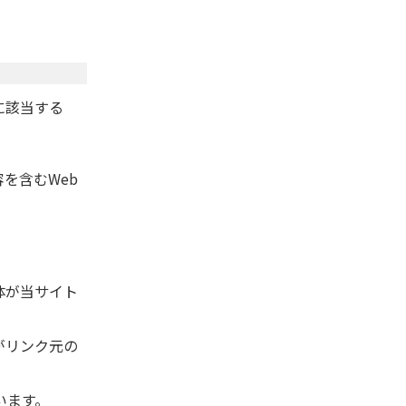
に該当する
を含むWeb
体が当サイト
がリンク元の
います。