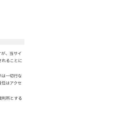
すが、当サイ
されることに
示は一切行な
責任はアクセ
裁判所とする