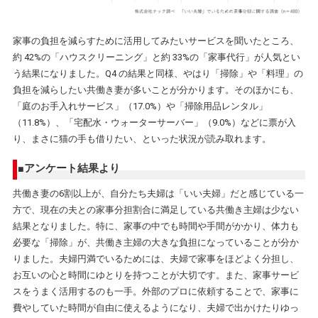
家事の負担を減らすために活用してみたいサービスを聞いたところ、
約 42%の「ハウスクリーニング」と約 33%の「家事代行」が人気とい
う結果になりました。Q4 の結果と同様、やはり「掃除」や「料理」の
負担を減らしたい共働き妻が多いことが分かります。そのほかにも、
「庭のお手入れサービス」（17.0%）や「掃除用品レンタル」
（11.8%）、「宅配水・ウォーターサーバー」（9.0%）などに票が入
り、まさに猫の手も借りたい、といった状況が読み取れます。
■アンケート結果より
共働き妻の6割以上が、自分たち夫婦は「いい夫婦」だと感じている一
方で、現在の夫との家事分担割合に満足している共働き主婦は少ない
結果となりました。特に、家事の中でも時間や手間がかかり、体力も
必要な「掃除」が、共働き主婦の大きな負担になっていることが分か
りました。夫婦円満でいるためには、夫婦で家事をほどよく分担し、
お互いの心と時間にゆとりを持つことが大切です。また、家事サービ
スをうまく活用するのも一手。外部のプロに依頼することで、家事に
費やしていた時間が自由に使えるようになり、夫婦で出かけたりゆっ