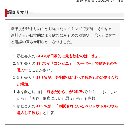
最終更新日：2025年5月14日
調査サマリー
新年度が始まり約 1 か月経ったタイミングで実施。その結果、
新社会人が日常的によく飲む飲みものの種類や、「水」に対す
る意識の高さが明らかになりました。
新社会人の
54.4%が日常的に最も飲むのは「水」
。
新社会人の
43.7%が「コンビニ」「スーパー」で飲みものを
購入
することが多い。
新社会人の
48.8％が、学生時代に比べて飲みものに使う金額
が増加
。
水を飲む理由は
「好きだから」が 35.7%
で 1 位。「おいしい
から」「美容・健康によいと思うから」も多数。
新社会人の
41.3％が、「市販されているペットボトルの水を
購入して飲む」
と回答。