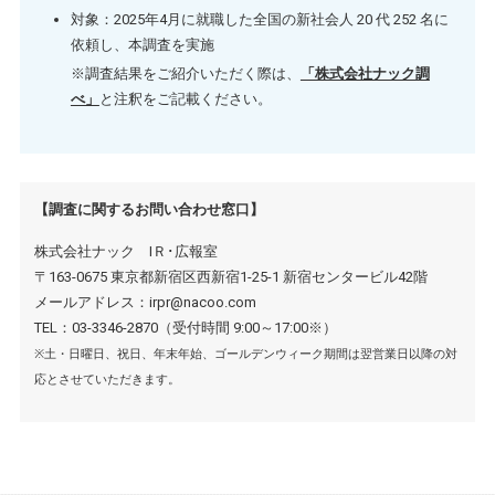
対象：2025年4月に就職した全国の新社会人 20 代 252 名に
依頼し、本調査を実施
※調査結果をご紹介いただく際は、
「株式会社ナック調
べ」
と注釈をご記載ください。
【調査に関するお問い合わせ窓口】
株式会社ナック IＲ･広報室
〒163-0675 東京都新宿区西新宿1-25-1 新宿センタービル42階
メールアドレス：irpr@nacoo.com
TEL：03-3346-2870（受付時間 9:00～17:00※）
※土・日曜日、祝日、年末年始、ゴールデンウィーク期間は翌営業日以降の対
応とさせていただきます。