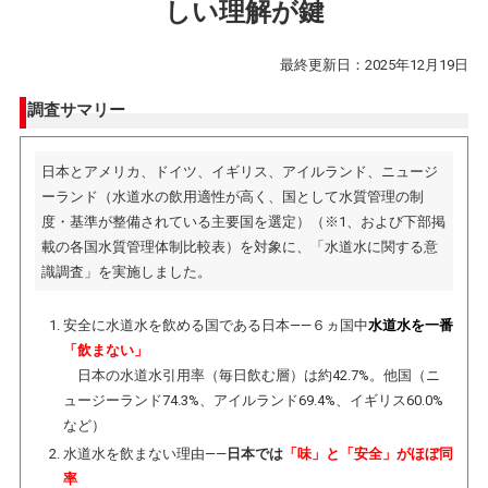
しい理解が鍵
最終更新日：2025年12月19日
調査サマリー
日本とアメリカ、ドイツ、イギリス、アイルランド、ニュージ
ーランド（水道水の飲用適性が高く、国として水質管理の制
度・基準が整備されている主要国を選定）（※1、および下部掲
載の各国水質管理体制比較表）を対象に、「水道水に関する意
識調査」を実施しました。
安全に水道水を飲める国である日本——６ヵ国中
水道水を一番
「飲まない」
日本の水道水引用率（毎日飲む層）は約42.7%。他国（ニ
ュージーランド74.3%、アイルランド69.4%、イギリス60.0%
など）
水道水を飲まない理由——
日本では
「味」と「安全」がほぼ同
率