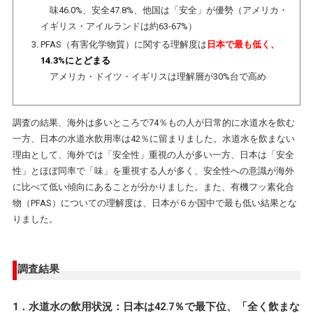
味46.0%、安全47.8%、他国は「安全」が優勢（アメリカ・
イギリス・アイルランドは約63-67%）
PFAS（有害化学物質）に関する理解度は
日本で最も低く、
14.3%にとどまる
アメリカ・ドイツ・イギリスは理解層が30%台で高め
調査の結果、海外は多いところで74％もの人が日常的に水道水を飲む
一方、日本の水道水飲用率は42％に留まりました。水道水を飲まない
理由として、海外では「安全性」重視の人が多い一方、日本は「安全
性」とほぼ同率で「味」を重視する人が多く、安全性への意識が海外
に比べて低い傾向にあることが分かりました。また、有機フッ素化合
物（PFAS）についての理解度は、日本が６か国中で最も低い結果とな
りました。
調査結果
1．水道水の飲用状況：日本は42.7％で最下位、「全く飲まな