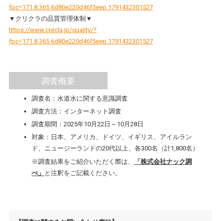
fpc=171.8.365.6d80e220d46f5eep.1791432301527
▼クリクラの品質管理体制▼
https://www.crecla.jp/quality/?
fpc=171.8.365.6d80e220d46f5eep.1791432301527
調査概要
調査名：水道水に関する意識調査
調査方法：インターネット調査
調査期間：2025年10月22日～10月28日
対象：日本、アメリカ、ドイツ、イギリス、アイルラン
ド、ニュージーランドの20代以上、各300名（計1,800名）
※調査結果をご紹介いただく際は、
「株式会社ナック調
べ」
と注釈をご記載ください。