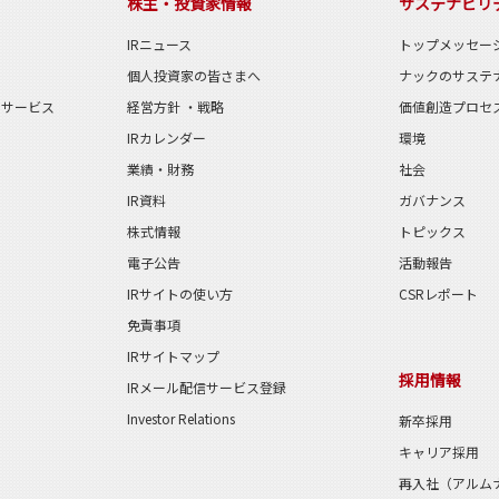
株主・投資家情報
サステナビリ
IRニュース
トップメッセー
個人投資家の皆さまへ
ナックのサステ
のサービス
経営方針 ・戦略
価値創造プロセ
IRカレンダー
環境
業績・財務
社会
IR資料
ガバナンス
株式情報
トピックス
電子公告
活動報告
IRサイトの使い方
CSRレポート
免責事項
IRサイトマップ
採用情報
IRメール配信サービス登録
Investor Relations
新卒採用
キャリア採用
再入社（アルム