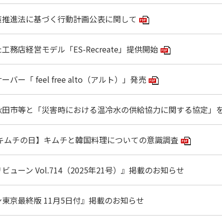
策推進法に基づく行動計画公表に関して
PDFアイコン
務店経営モデル「ES-Recreate」提供開始
PDFアイコン
ー「 feel free alto（アルト）」発売
PDFアイコン
秋田市等と「災害時における温冷水の供給協力に関する協定」
国キムチの日】キムチと韓国料理についての意識調査
PDFア
ューン Vol.714（2025年21号）』掲載のお知らせ
東京最終版 11月5日付』掲載のお知らせ