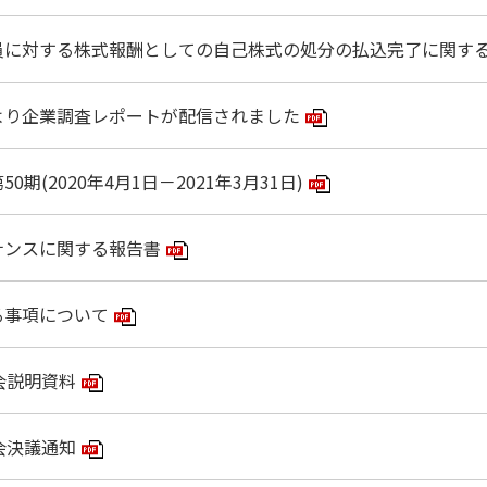
員に対する株式報酬としての自己株式の処分の払込完了に関す
より企業調査レポートが配信されました
PDFアイコン
期(2020年4月1日－2021年3月31日)
PDFアイコン
ナンスに関する報告書
PDFアイコン
る事項について
PDFアイコン
会説明資料
PDFアイコン
会決議通知
PDFアイコン