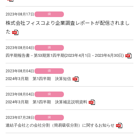
2023年08月17日
IR
株式会社フィスコより企業調査レポートが配信されまし
た
PDFアイコン
2023年08月04日
IR
PD
四半期報告書－第53期第1四半期(2023年4月1日－2023年6月30日)
2023年08月04日
IR
PDFアイコン
2024年3月期 第1四半期 決算短信
2023年08月04日
IR
PDFアイコン
2024年3月期 第1四半期 決算補足説明資料
2023年07月28日
IR
PDFア
連結子会社との会社分割（簡易吸収分割）に関するお知らせ