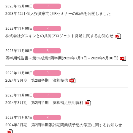
2023年12月08日
IR
2023年12月 個人投資家向けIRセミナーの動画を公開しました
2023年11月08日
IR
PDF
株式会社ダスキンとの共同プロジェクト発足に関するお知らせ
2023年11月08日
IR
PD
四半期報告書－第53期第2四半期(2023年7月1日－2023年9月30日)
2023年11月08日
IR
PDFアイコン
2024年3月期 第2四半期 決算短信
2023年11月08日
IR
PDFアイコン
2024年3月期 第2四半期 決算補足説明資料
2023年11月07日
IR
2024年3月期 第2四半期累計期間業績予想の修正に関するお知らせ
PDFアイコン